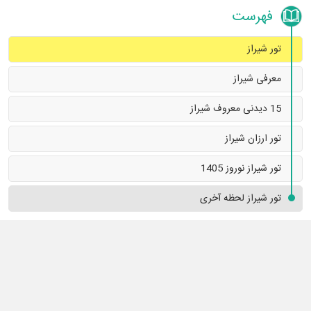
فهرست
تور شیراز
معرفی شیراز
تورهای داخلی
تور شیراز
تور شیراز لحظه آخری
15 دیدنی معروف شیراز
تفریحات دبی
اخذ ویزا
تور ارزان شیراز
جاهای تفریحی تهران
تور شیراز نوروز 1405
تور شیراز
تور شیراز لحظه آخری
معرفی شیراز
شیراز یکی از 5 شهر اصلی ایران در جذب گردشگران داخلی و خارجی
است. این شهر که میراث دار تمدن کهن هخامنشی، زادگاه شاعران نامدار
ایران و شهر عاشقان شعر ایرانی به شمار می آید، از بهترین گزینه های