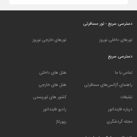
دسترسی سریع - تور مسافرتی
تورهای داخلی نوروز
تورهای خارجی نوروز
دسترسی سریع
تماس با ما
هتل های داخلی
راهنمای آژانس‌های مسافرتی
هتل های خارجی
تبلیغات
کشور های توریستی
درباره فاینداتور
رادیو فاینداتور
مجله گردشگری
رپورتاژ