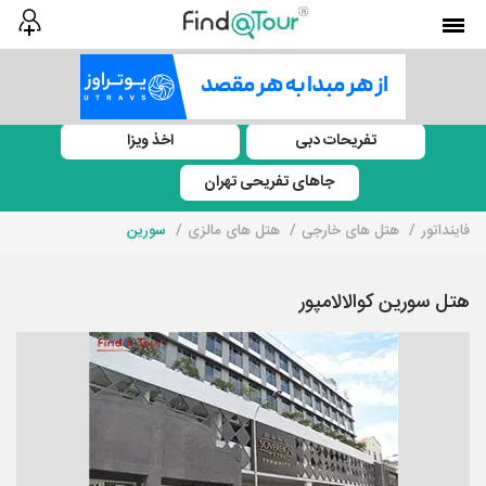
تفریحات دبی
اخذ ویزا
جاهای تفریحی تهران
فاینداتور
هتل های خارجی
هتل های مالزی
سورین
هتل سورین کوالالامپور