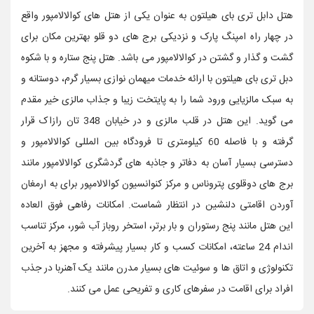
هتل دابل تری بای هیلتون به عنوان یکی از هتل های کوالالامپور واقع
در چهار راه امپنگ پارک و نزدیکی برج های دو قلو بهترین مکان برای
گشت و گذار و گشتن در کوالالامپور می باشد. هتل پنج ستاره و با شکوه
دبل تری بای هیلتون با ارائه خدمات میهمان نوازی بسیار گرم، دوستانه و
به سبک مالزیایی ورود شما را به پایتخت زیبا و جذاب مالزی خیر مقدم
می گوید. این هتل در قلب مالزی و در خیابان 348 تان رازاک قرار
گرفته و با فاصله 60 کیلومتری تا فرودگاه بین المللی کوالالامپور و
دسترسی بسیار آسان به دفاتر و جاذبه های گردشگری کوالالامپور مانند
برج های دوقلوی پتروناس و مرکز کنوانسیون کوالالامپور برای به ارمغان
آوردن اقامتی دلنشین در انتظار شماست. امکانات رفاهی فوق العاده
این هتل مانند پنج رستوران و بار برتر، استخر روباز آب شور، مرکز تناسب
اندام 24 ساعته، امکانات کسب و کار بسیار پیشرفته و مجهز به آخرین
تکنولوژی و اتاق ها و سوئیت های بسیار مدرن مانند یک آهنربا در جذب
افراد برای اقامت در سفرهای کاری و تفریحی عمل می کنند.