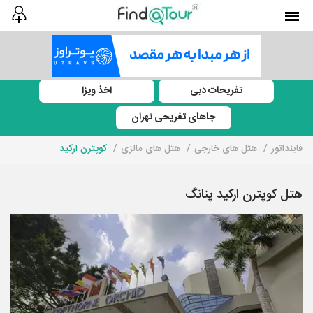
تفریحات دبی
اخذ ویزا
جاهای تفریحی تهران
فاینداتور
هتل های خارجی
هتل های مالزی
کوپترن ارکید
هتل کوپترن ارکید پنانگ