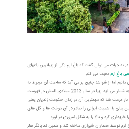
یی که در شهر شیراز معروف و زبانزد است، باغ ارم Eram Garden می باشد. به جرات می توان گفت که باغ ارم یکی از زیباترین باغهای
ی باغ ارم
دعوت می کنم.
ی دانیم اما از شواهد چنین بر می آید که ساخت آن مربوط به
سالهای دهم و یازدهم هجری (سلجوقیان) است. حالا باغ ارم یکی از سرمایه های جهانی به شمار می آید زیرا در سال 2013 میلادی نامش در فهرست
 بار مرمت شد که مهمترین آن در زمان حکومت زندیان یعنی
ور مرمت این بنای با اهمیت ایرانی را صادر در آن درخت ها و گل های
خریداری کرد و باغ را به شکل امروزی در آورد.
غ ارم توسط معماران شیرازی ساخته شد و همین نمایانگر هنر