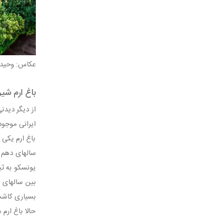
عکاس: وحید 
باغ ارم شیرا
ایرانی موجود
باغ ارم یکی 
یونسکو به ث
بسیاری کاشت.
حالا باغ ارم