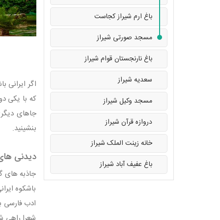
باغ ارم شیراز کجاست
مسجد صورتی شیراز
باغ نارنجستان قوام شیراز
سعدیه شیراز
اگر ایرانی ب
که با یکی دو
مسجد وکیل شیراز
جاهای دیگری
دروازه قرآن شیراز
بنشینید.
خانه زینت الملک شیراز
دیدنی های 
باغ عفیف آباد شیراز
جاذبه های گر
باشکوه ایران
ادب فارسی با
شعرا راهی شی