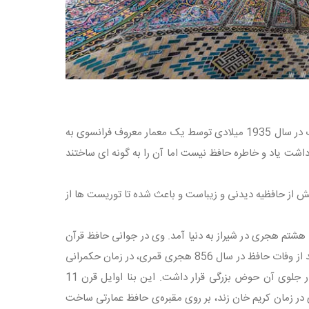
حافظیه Tomb of Hafez آرامگاه شاعر بزرگ پارسی حافظ شیرازی است. این بنای جذاب در سال 1935 میلادی توسط یک معمار معروف فرانسوی به
یزی جز گرامی داشت یاد و خاطره حافظ نیست اما آن را به گونه ای ساختند
در برای ورود و خروج دارد. هر بخش از حافظیه دیدنی و زیباست و باعث شده تا توریست ها از
تم هجری در شیراز به دنیا آمد. وی در جوانی حافظ قرآن
بود. غزل حافظ خیال انگیزترین اندیشه های ژرف انسانی در قالب واژه ها بیان می‌کند. بعد از وفات حافظ در سال 856 هجری قمری، در زمان حکمرانی
میرزا ابوالقاسم گورکانی، شمس الدین محمد یغمایی، گنبدی بر تربت حافظ بنا کرد که در جلوی آن حوض بزرگی قرار داشت. این بنا اوایل قرن 11
باس صفوی تعمیر و مرمت گردید. در سال 1189 هجری قمری در زمان کریم خان زند، بر روی مقبره‌ی حافظ عمارتی ساخت