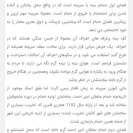
فضای اول حمام، بینه یا سربینه است که در واقع محل رختکن و آماده
شدن برای استحمام یا خروج از حمام است. معمولا سربینه مهم ترین و
زیباترین فضای حمام است که بیشترین تزیینات و ذوق هنری معمار را به
خود اختصاص می دهد.
کفِ بینه وغرفه های اطراف آن معمولا از جنس سنگی هستند که در
اطراف یک حوض میانی قرار دارند. برای ساخت سقف سربینه همیشه از
طرحِ گنبد استفاده می شود و در سکوهای اطراف آن امکانات استراحت و
نشستن فراهم است. هوای بینه را نیمه گرم نگه می دارند تا مردم به
هنگام ورود به یکباره با هوایی گرم مواجه نشوند وهمچنین در هنگام خروج
از گرم خانه سلامتشان در خطر نباشد.
بنای کنونی سربینه به زمان قاجار برمی گردد اما طبق اسناد موجود از
تاریخچه حمام سلطان امیر احمد، ساختمان اولیه حمام در دوره سلجوقیان
ساخته شد و بعد از زلزله سال 1192 هجری قمری که تخریب بسیاری از
ساختمان های شهر کاشان تخریب شدند؛ بسیاری از ابنیه تاریخی این شهر
از جمله همین حمام بازسازی شدند.
فضای دوم حمام سلطان امیر احمد گرم خانه است که محل شستشو و