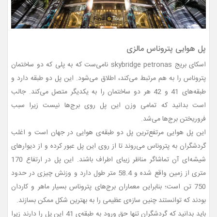
پل هوایی پتروناس مالزی
اسکای بریج skybridge petronas نامی‌ست که به پلی که دو ساختمان
پتروناس را به هم مرتبط می‌کند، اطلاق می‌شود. این پل دو طبقه دارد و
طبقه‌های 41 و 42 هر دو ساختمان را به یکدیگر متصل می‌کند. جالب
است بدانید که تمامی وزن این پل روی برج‌ها نیست زیرا سبب
فروریختن برج‌ها می‌شد.
این پل هوایی مرتفع‌ترین پل دو طبقه‌ی هوایی در جهان است و اغلب
گردشگران به پتروناس می‌روند تا از روی این پل عبور کرده و از دیوارهای
شیشه‌ای آن تماشاگر مناظر زیبای اطراف باشند. این پل در ارتفاع 170
متری از زمین واقع شده و 58.4 متر طول دارد و وزنش چیزی در حدود
750 تن است؛ بنابراین معماران برج‌های پتروناس بسیار ماهر و کاردان
بودند که توانستند چنین سازه‌ی عظیمی را به بهترین شکل ممکن بسازند.
باید بدانید که گردشگران تنها حق ورود به طبقه‌ی 41 این پل را دارند زیرا