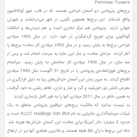
Petronas Towers
برج‌های پتروناس دو آسمان خراشی هستند که در قلب شهر کوالالامپور
واقع شده‌اند. این برج‌ها همچون نگینی در شهر می‌درخشند و شهرتی
جهانی دارند. پتروناس هم مرکز تجاری است و هم دیدنی‌ها و امکانات
گوناگونی برای تفریح گردشگران در خود دارد. در سال 1992 میلادی
طراحی برج‌ها به پایان رسید و در سال 1993 میلادی کار ساخت برج‌ها را
آغاز کردند. مراحل ساخت و ساز این سازه به سرعت انجام شد و پس از
سه سال، در سال 1996 میلادی کار ساختش به پایان رسید. سرانجام
برج‌های فوق‌العاده‌ی پتروناس را در تاریخ 31 آگوست سال 1999 میلادی
افتتاح کردند. به مرور زمان این آسمان خراش‌های زیبا به دلیل قرارگیری در
معرض تابش نور خورشید و گرد و غبار و باران، ظاهر زشتی به خود گرفتند،
به همین خاطر در سال 2011 میلادی آنها را به طور کامل بازسازی کردند.
بد نیست بدانید که مالکیت برج‌های دوقلوی پتروناس متعلق به یک
شرکت سرمایه‌گذاری مالزیایی به نام KLCC Holdings Sdn Bhd است و
حدود 2 میلیارد دلار آمریکا برای ساخت این آسمان خراش‌ها هزینه شد.
حالا این برج‌ها دارای 88 طبقه هستند و بالاترین طبقه‌ی آنها نیز در ارتفاع