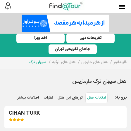
تفریحات دبی
اخذ ویزا
جاهای تفریحی تهران
فاینداتور
هتل های خارجی
هتل های ترکیه
سیهان ترک
هتل سیهان ترک مارماریس
برو به:
امکانات هتل
تورهای این هتل
نظرات
اطلاعات بیشتر
CIHAN TURK