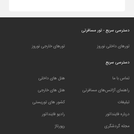
دسترسی سریع - تور مسافرتی
تورهای داخلی نوروز
تورهای خارجی نوروز
دسترسی سریع
تماس با ما
هتل های داخلی
راهنمای آژانس‌های مسافرتی
هتل های خارجی
تبلیغات
کشور های توریستی
درباره فاینداتور
رادیو فاینداتور
مجله گردشگری
رپورتاژ