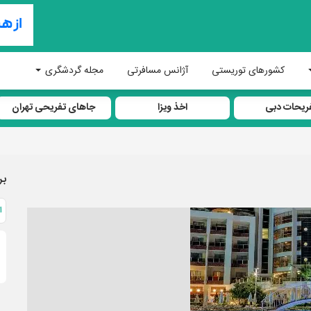
کشورهای توریستی
آژانس مسافرتی
مجله گردشگری
ریحات دبی
اخذ ویزا
جاهای تفریحی تهران
بر
ا