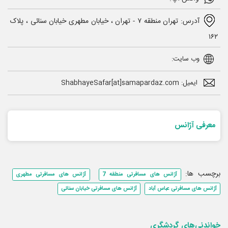
آدرس: تهران منطقه ۷ - تهران ، خیابان مطهری خیابان سنائی ، پلاک
۱۶۲
وب سایت:
ایمیل: ShabhayeSafar[at]samapardaz.com
معرفی آژانس
برچسب ها:
آژانس های مسافرتی منطقه 7
آژانس های مسافرتی مطهری
آژانس های مسافرتی عباس آباد
آژانس های مسافرتی خیابان سنائی
خواندنی‌های گردشگری