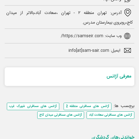
آدرس: تهران منطقه ۲ - تهران ،سعادت آباد،بالاتر از میدان
کاج،روبروی بیمارستان مدرس.
وب سایت: https://samseir.com/
ایمیل: info[at]sam-sair.com
معرفی آژانس
برچسب ها:
آژانس های مسافرتی منطقه 2
آژانس های مسافرتی شهرک غرب
آژانس های مسافرتی سعادت آباد
آژانس های مسافرتی میدان کاج
خواندنی‌های گردشگری