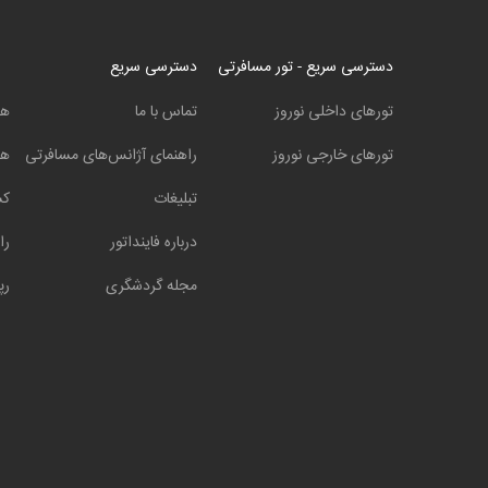
دسترسی سریع - تور مسافرتی
دسترسی سریع
تورهای داخلی نوروز
تماس با ما
هت
تورهای خارجی نوروز
راهنمای آژانس‌های مسافرتی
هت
تبلیغات
کش
درباره فاینداتور
را
مجله گردشگری
رپ