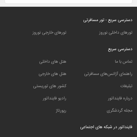
دسترسی سریع - تور مسافرتی
تورهای داخلی نوروز
تورهای خارجی نوروز
دسترسی سریع
تماس با ما
هتل های داخلی
راهنمای آژانس‌های مسافرتی
هتل های خارجی
تبلیغات
کشور های توریستی
درباره فاینداتور
رادیو فاینداتور
مجله گردشگری
رپورتاژ
فاینداتور در شبکه های اجتماعی