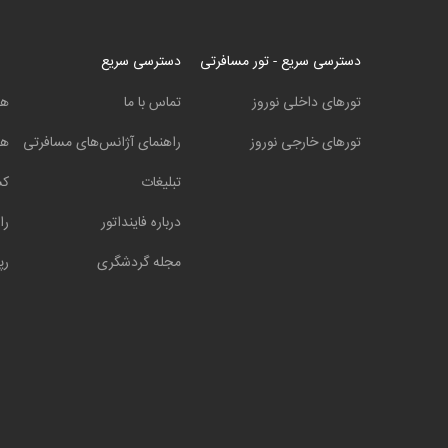
دسترسی سریع - تور مسافرتی
دسترسی سریع
تورهای داخلی نوروز
تماس با ما
هت
تورهای خارجی نوروز
راهنمای آژانس‌های مسافرتی
هت
تبلیغات
کش
درباره فاینداتور
را
مجله گردشگری
رپ