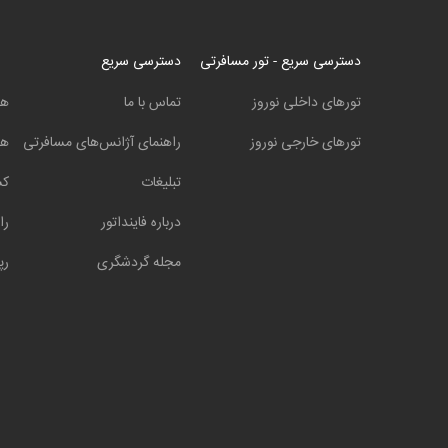
دسترسی سریع - تور مسافرتی
دسترسی سریع
تورهای داخلی نوروز
تماس با ما
هت
تورهای خارجی نوروز
راهنمای آژانس‌های مسافرتی
هت
تبلیغات
کش
درباره فاینداتور
را
مجله گردشگری
رپ