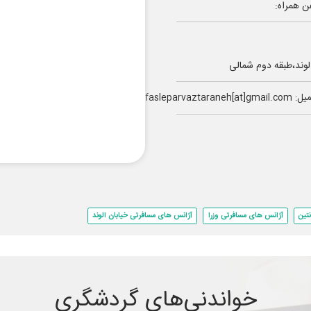
ن همراه:
الوند،طبقه دوم شمالی
fasleparvaztaraneh[at]gmai
تین
آژانس های مسافرتی وزرا
آژانس های مسافرتی خیابان الوند
خواندنی‌های گردشگری