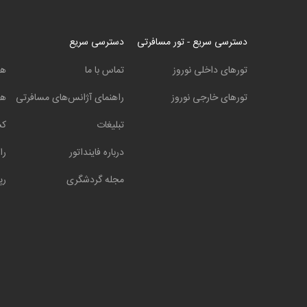
دسترسی سریع - تور مسافرتی
دسترسی سریع
تورهای داخلی نوروز
تماس با ما
هت
تورهای خارجی نوروز
راهنمای آژانس‌های مسافرتی
هت
تبلیغات
کش
درباره فاینداتور
را
مجله گردشگری
رپ