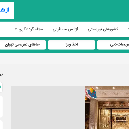
کشورهای توریستی
آژانس مسافرتی
مجله گردشگری
ریحات دبی
اخذ ویزا
جاهای تفریحی تهران
بر
ا