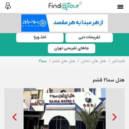
تفریحات دبی
اخذ ویزا
جاهای تفریحی تهران
فاینداتور
هتل های داخلی
هتل های قشم
سما۲
هتل سما۲ قشم