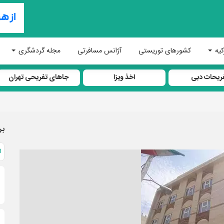
کیه
کشورهای توریستی
آژانس مسافرتی
مجله گردشگری
ریحات دبی
اخذ ویزا
جاهای تفریحی تهران
بر
ا