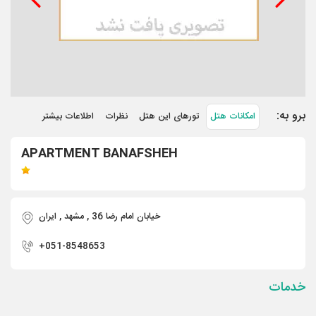
برو به:
امکانات هتل
تورهای این هتل
نظرات
اطلاعات بیشتر
APARTMENT BANAFSHEH
خیابان امام رضا 36 , مشهد , ايران
+051-8548653
خدمات