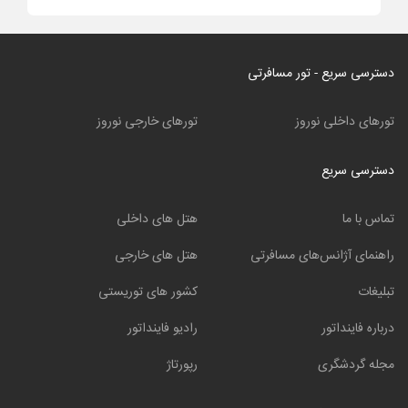
دسترسی سریع - تور مسافرتی
تورهای داخلی نوروز
تورهای خارجی نوروز
دسترسی سریع
تماس با ما
هتل های داخلی
راهنمای آژانس‌های مسافرتی
هتل های خارجی
تبلیغات
کشور های توریستی
درباره فاینداتور
رادیو فاینداتور
مجله گردشگری
رپورتاژ