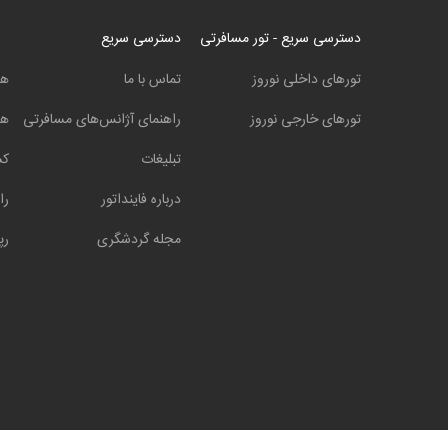
دسترسی سریع - تور مسافرتی
دسترسی سریع
تورهای داخلی نوروز
تماس با ما
هت
تورهای خارجی نوروز
راهنمای آژانس‌های مسافرتی
هت
تبلیغات
کش
درباره فاینداتور
را
مجله گردشگری
رپ