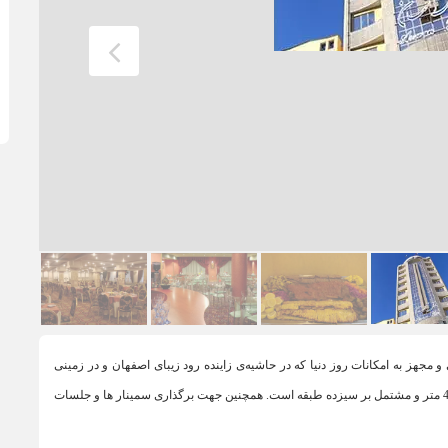
جهز به امکانات روز دنیا كه در حاشيه‌ی زاينده رود زیبای اصفهان و در زمينی
بالغ بر مساحت 9 هزار متر مربع، احداث شده است. ارتفاع هتل بيش از 40 متر و مشتمل بر سيزده طبقه است. همچنین جهت برگذاری سمینار ها و جلسات