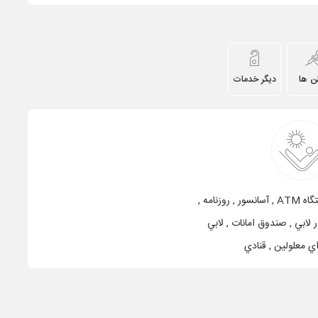
ن ها
دیگر خدمات
پاركينگ , ماهواره , دستگاه ATM , آسانسور , روزنامه ,
ر لابي , صندوق امانات , لابي
اي معلولين , قنادي