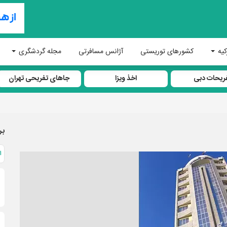
کیه
کشورهای توریستی
آژانس مسافرتی
مجله گردشگری
ریحات دبی
اخذ ویزا
جاهای تفریحی تهران
بر
ا