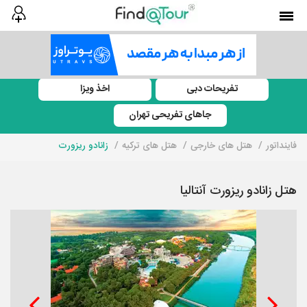
تفریحات دبی
اخذ ویزا
جاهای تفریحی تهران
فاینداتور
هتل های خارجی
هتل های ترکیه
زانادو ریزورت
هتل زانادو ریزورت آنتالیا