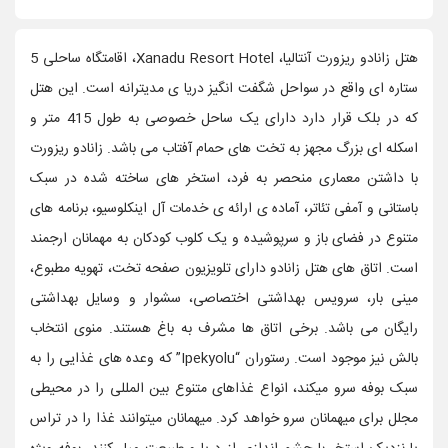
هتل زانادو ریزورت آنتالیا، Xanadu Resort Hotel، اقامتگاه ساحلی 5
ستاره ای واقع در سواحل شگفت انگیز دریا ی مدیترانه است. این هتل
که در بلک قرار دارد دارای یک ساحل خصوصی به طول 415 متر و
اسکله ای بزرگ مجهز به تخت های حمام آفتاب می باشد. زانادو ریزورت
با داشتن معماری منحصر به فرد، استخر های ساخته شده در سبک
باستانی و آمفی تئاتر، آماده ی ارائه ی خدمات آل اینکلوسیو، برنامه های
متنوع در فضای باز و سرپوشیده و یک کلوب کودکان به مهمانان ارجمند
است. اتاق های هتل زانادو دارای تلویزیون صفحه تخت، تهویه مطبوع،
مینی بار، سرویس بهداشتی اختصاصی، سشوار و وسایل بهداشتی
رایگان می باشد. برخی اتاق ها مشرف به باغ هستند. منوی انتخاب
بالش نیز موجود است. رستوران “Ipekyolu” که وعده های غذایی را به
سبک بوفه سرو میکند، انواع غذاهای متنوع بین المللی را در محیطی
مجلل برای میهمانان سرو خواهد کرد. میهمانان میتوانند غذا را در تراس