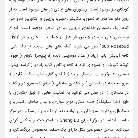
یا نزدیک استخر با چشم اندازی از دریا و طبیعت میل کنند. بوفه ویژه
کودکان نیز موجود است. رستوران های زیادی در هتل موجود است که از
روی منو غذاهای فرانسوی، مکزیکی، چینی، برزیلی و ایتالیایی سرو می
کنند. یک رستوران غذاهای دریایی نیز در ساحل موجود است. انواع
نوشیدنی های تازه در چندین بار هتل از جمله بار ساحلی و بار “Irish
pub Rosebud” سرو می شوند. کافه های هتل عبارتند از کافه لابی،
کافه آیریش پاب رُزباد ( غذا، موسیقی زنده )، پِتیسِرا لاونج ( قهوه،
کیک، شیرینی و آبمیوه ی تازه )، کافه و کافی شاپ زانادو ( گزلمه، پیتزا،
بستنی، همبرگر و ...، موسیقی زنده )، کافه و کافی شاپ سیکرت گاردن (
سرو صبحانه در تابستان ) و کافه ی ساحلی ( میانوعده، سرو دونر کباب
در تابستان ). در هتل می توانید به فعالیت هایی از قبیل چتربازی با
قایق (پارا سیلینگ)، جت اسکی، موج سواری، والیبال ساحلی، تنیس، و
بسکتبال بپردازید. میهمانان می توانند بعد از یک ورزش سنگین در مرکز
تناسب اندام، در مرکز اسپای Shang-Du به استراحت و ریلکس کردن
بپردازند. ساحل خصوصی هتل دارای یک منطقه مخصوص بزرگسالان، و