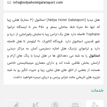
info@nidyahotelgalataport.com
هتل نیدیا (Nidya Hotel Galataport) استانبول (۴ ستاره) هتلی زیبا
که تنها ۵۰ مترتا خط ساحلی بسفر و ۴۵۰ متر تا ایستگاه تراموا
Tophane فاصله دارد هتل یک تراس زیبا با نمایش پانورامایی از دریا و
شهر قدیمی استانبول دارد .فرودگاه آتاتورک ۲۰ کیلومتر تا هتل فاصله
دارد و تراموای نزدیک هتل اجازه دسترسی آسان به مراکز دیدنی
استانبول
را به شما می دهداتاق ها در هتل نیدیا با رنگ های آرام و
آرامش بخش نقاشی شده اند و دارای معماری مینیمالیستی خاصی
هستند از بعضی از اتاق های هتل نمایی زیبا و حیرت انگیز رو به شبه
جزیره های تاریخی مانند جزایر پرنس و دریای مرمره خواهید داشت.
خدمات