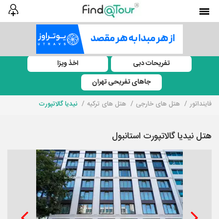
تفریحات دبی
اخذ ویزا
جاهای تفریحی تهران
فاینداتور
هتل های خارجی
هتل های ترکیه
نیدیا گالاتپورت
هتل نیدیا گالاتپورت استانبول