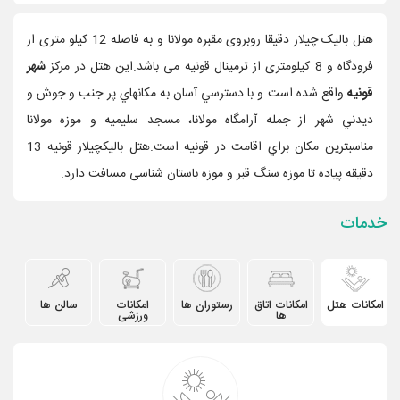
هتل بالیک چیلار دقیقا روبروی مقبره مولانا و به فاصله 12 کیلو متری از
فرودگاه و 8 کیلومتری از ترمینال قونیه می باشد.این هتل در مرکز
شهر
قونيه
واقع شده است و با دسترسي آسان به مکانهاي پر جنب و جوش و
ديدني شهر از جمله آرامگاه مولانا، مسجد سليميه و موزه مولانا
مناسبترين مکان براي اقامت در قونيه است.هتل بالیکچیلار قونیه 13
دقیقه پیاده تا موزه سنگ قبر و موزه باستان شناسی مسافت دارد.
خدمات
امکانات هتل
امکانات اتاق
رستوران ها
امکانات
سالن ها
ها
ورزشی