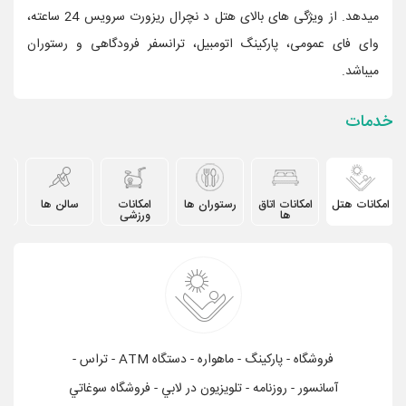
میدهد. از ویژگی های بالای هتل د نچرال ریزورت سرویس 24 ساعته،
وای فای عمومی، پارکینگ اتومبیل، ترانسفر فرودگاهی و رستوران
میباشد.
خدمات
امکانات هتل
امکانات اتاق
رستوران ها
امکانات
سالن ها
دیگ
ها
ورزشی
فروشگاه - پاركينگ - ماهواره - دستگاه ATM - تراس -
آسانسور - روزنامه - تلويزيون در لابي - فروشگاه سوغاتي