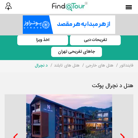
تفریحات دبی
اخذ ویزا
جاهای تفریحی تهران
فاینداتور
هتل های خارجی
هتل های تایلند
د نچرال
هتل د نچرال پوکت