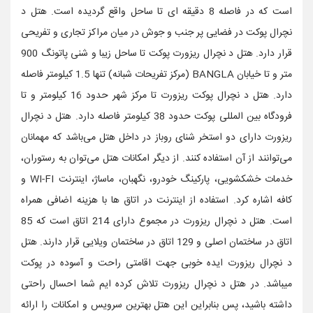
است که در فاصله 8 دقیقه ای تا ساحل واقع گردیده است. هتل د
نچرال پوکت در فضایی پر جنب و جوش در میان مراکز تجاری و تفریحی
قرار دارد. هتل د نچرال ریزورت پوکت تا ساحل زیبا و شنی پاتونگ 900
متر و تا خیابان BANGLA (مرکز تفریحات شبانه) تنها 1.5 کیلومتر فاصله
دارد. هتل د نچرال پوکت ریزورت تا مرکز شهر حدود 16 کیلومتر و تا
فرودگاه بین المللی پوکت حدود 38 کیلومتر فاصله دارد. هتل د نچرال
ریزورت دارای دو استخر شنای روباز در داخل هتل می‌باشد که مهمانان
می‌توانند از آن استفاده کنند. از دیگر امکانات هتل می‌توان به رستوران،
خدمات خشکشویی، پارکینگ خودرو، نگهبان، ماساژ، اینترنت WI-FI و
کافه اشاره کرد. استفاده از اینترنت در اتاق ها با هزینه اضافی همراه
است. هتل د نچرال ریزورت در مجموع دارای 214 اتاق است که 85
اتاق در ساختمان اصلی و 129 اتاق در ساختمان ویلایی قرار دارند. هتل
د نچرال ریزورت ایده خوبی جهت اقامتی راحت و آسوده در پوکت
میباشد. در هتل د نچرال ریزورت تلاش کرده ایم شما احسال راحتی
داشته باشید، پس بنابراین این هتل بهترین سرویس و امکانات را ارائه