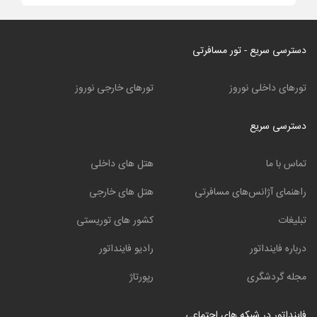
دسترسی سریع - تور مسافرتی
تورهای داخلی نوروز
تورهای خارجی نوروز
دسترسی سریع
تماس با ما
هتل های داخلی
راهنمای آژانس‌های مسافرتی
هتل های خارجی
تبلیغات
کشور های توریستی
درباره فاینداتور
رادیو فاینداتور
مجله گردشگری
رپورتاژ
فاینداتور در شبکه های اجتماعی