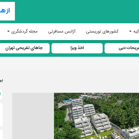
کیه
کشورهای توریستی
آژانس مسافرتی
مجله گردشگری
ریحات دبی
اخذ ویزا
جاهای تفریحی تهران
بر
ا