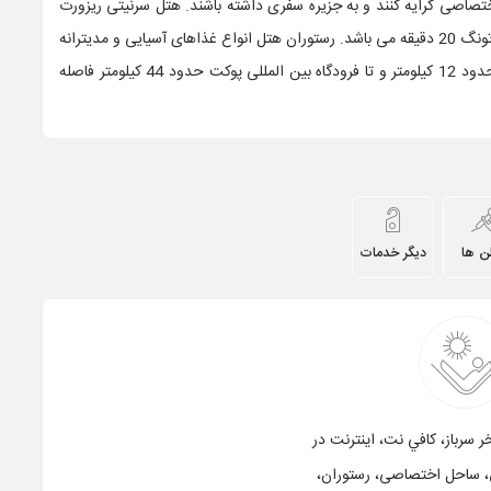
تصاصی کرایه کنند و به جزیره سفری داشته باشند. هتل سرنیتی ریزورت
2.5 کیلومتر از ساخل چالونگ فاصله دارد و فاصله آن تا ساحل پاتونگ 20 دقیقه می باشد. رستوران هتل انواع غذاهای آسیایی و مدیترانه
ای و تایلندی را سرو می کند.هتل سرنیتی ریزورت تا مرکز شهر حدود 12 کیلومتر و تا فرودگاه بین المللی پوکت حدود 44 کیلومتر فاصله
ن ها
دیگر خدمات
ر سرباز، کافي نت، اينترنت در
اق، ساحل اختصاصی، رستوران،