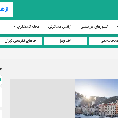
کشورهای توریستی
آژانس مسافرتی
مجله گردشگری
ریحات دبی
اخذ ویزا
جاهای تفریحی تهران
بر
ا