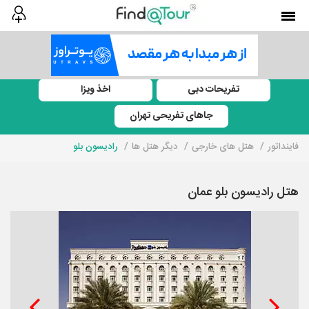
تفریحات دبی
اخذ ویزا
جاهای تفریحی تهران
فاینداتور
هتل های خارجی
دیگر هتل ها
رادیسون بلو
هتل رادیسون بلو عمان