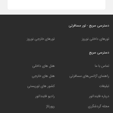
دسترسی سریع - تور مسافرتی
تورهای داخلی نوروز
تورهای خارجی نوروز
دسترسی سریع
تماس با ما
هتل های داخلی
راهنمای آژانس‌های مسافرتی
هتل های خارجی
تبلیغات
کشور های توریستی
درباره فاینداتور
رادیو فاینداتور
مجله گردشگری
رپورتاژ