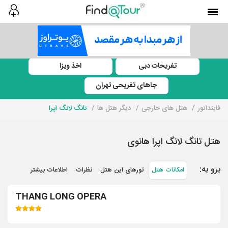
تفریحات دبی
اخذ ویزا
جاهای تفریحی تهران
فاینداتور
هتل های خارجی
دیگر هتل ها
تانگ لانگ اپرا
هتل تانگ لانگ اپرا هانوی
برو به:
امکانات هتل
تورهای این هتل
نظرات
اطلاعات بیشتر
THANG LONG OPERA