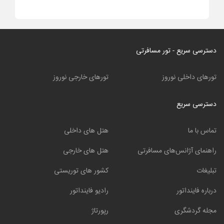
دسترسی سریع - تور مسافرتی
تورهای داخلی نوروز
تورهای خارجی نوروز
دسترسی سریع
تماس با ما
هتل های داخلی
راهنمای آژانس‌های مسافرتی
هتل های خارجی
تبلیغات
کشور های توریستی
درباره فاینداتور
رادیو فاینداتور
مجله گردشگری
رپورتاژ