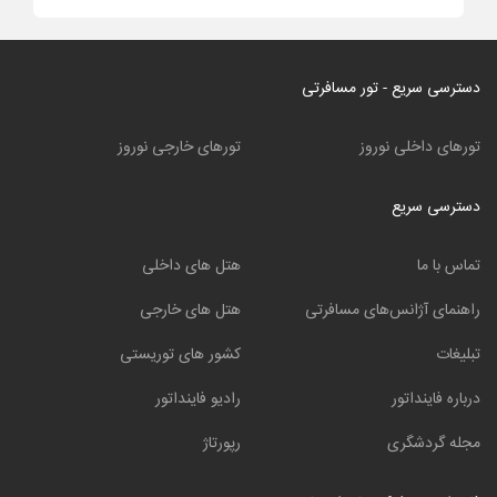
دسترسی سریع - تور مسافرتی
تورهای داخلی نوروز
تورهای خارجی نوروز
دسترسی سریع
تماس با ما
هتل های داخلی
راهنمای آژانس‌های مسافرتی
هتل های خارجی
تبلیغات
کشور های توریستی
درباره فاینداتور
رادیو فاینداتور
مجله گردشگری
رپورتاژ