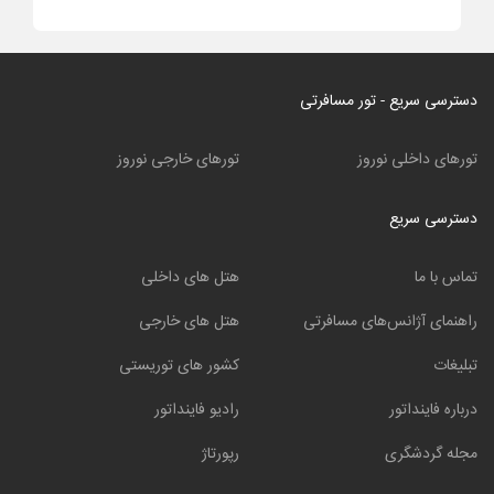
دسترسی سریع - تور مسافرتی
تورهای داخلی نوروز
تورهای خارجی نوروز
دسترسی سریع
تماس با ما
هتل های داخلی
راهنمای آژانس‌های مسافرتی
هتل های خارجی
تبلیغات
کشور های توریستی
درباره فاینداتور
رادیو فاینداتور
مجله گردشگری
رپورتاژ