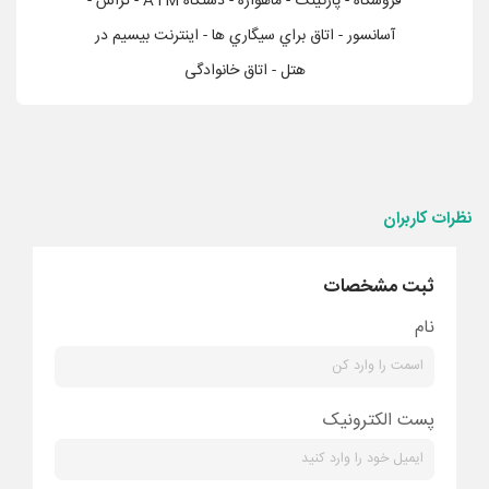
فروشگاه - پاركينگ - ماهواره - دستگاه ATM - تراس -
آسانسور - اتاق براي سيگاري ها - اینترنت بیسیم در
هتل - اتاق خانوادگی
نظرات کاربران
ثبت مشخصات
نام
پست الکترونیک