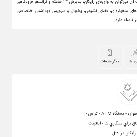
چمدان برای میهمانان فراهم می کند و از جمله مهم‌ترین امکانات آن می‌توان به وای‌فای رایگان، پذیرش ۲۴ ساعته و ترانسفر فرودگاهی
نال‌های ماهواره‌ای، فضای نشیمن، یخچال و سرویس بهداشتی اختصاصی
ن ها
دیگر خدمات
فروشگاه - پاركينگ - ماهواره - دستگاه ATM - تراس -
تاق براي سيگاري ها - اینترنت
رایگان در هتل