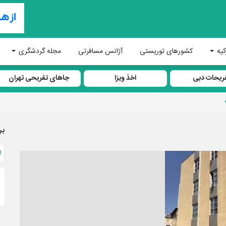
کیه
کشورهای توریستی
آژانس مسافرتی
مجله گردشگری
ریحات دبی
اخذ ویزا
جاهای تفریحی تهران
بر
ا