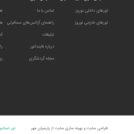
تورهای داخلی نوروز
تماس با ما
هت
تورهای خارجی نوروز
راهنمای آژانس‌های مسافرتی
هت
تبلیغات
کش
درباره فاینداتور
را
مجله گردشگری
رپ
طراحی سایت
و
بهینه سازی
سایت از پارسیان مهر
تور استانب