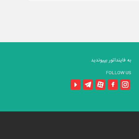
به فاینداتور بپیوندید
FOLLOW US