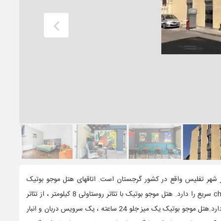
ار ستاره لوکس در شهر تفلیس واقع در کشور گرجستان است. اتاقهای هتل موجو بوتیک
دارای تهویه مطبوع با وای فای رایگان و check-in و check-out سریع را دارد. هتل موجو بوتیک با تئاتر روستاولی 8 کیلومتر ، از تئاتر
اپرا و باله تفلیس 9 کیلومتر و تا میدان آزادی 9 کیلومتر فاصله دارد.هتل موجو بوتیک یک میز جلو 24 ساعته ، یک سرویس دربان و انبار