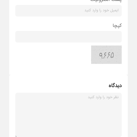
کپچا
دیدگاه