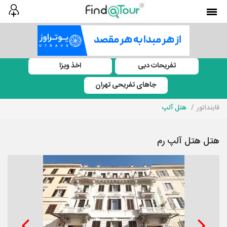
تفریحات دبی
اخذ ویزا
جاهای تفریحی تهران
فاینداتور
هتل آلپ
هتل هتل آلپ رم