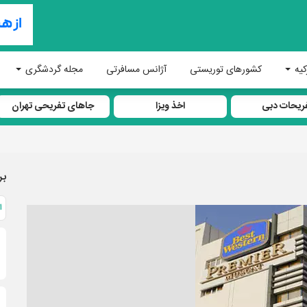
کیه
کشورهای توریستی
آژانس مسافرتی
مجله گردشگری
ریحات دبی
اخذ ویزا
جاهای تفریحی تهران
بر
ا