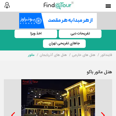
تفریحات دبی
اخذ ویزا
جاهای تفریحی تهران
فاینداتور
هتل های خارجی
هتل های آذربایجان
مانور
هتل مانور باکو