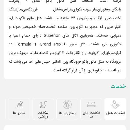
گرفته است. امکانات هتل مانور باکو شامل : اینترنت
رایگان،رستوران،بار،سونا،جکوزی،تراس،شاتل فرودگاهی،پارکینگ
اختصاصی رایگان و پذیرش ۲۴ ساعته می باشد. هتل مانور باکو دارای
اتاق هایی که مجهز به تلویزیون صفحه تخت،حمام خصوصی،حوله و
دمپایی هستند. همچنین اتاق های Superior دارای حمام اسپا یا
جکوزی می باشند. هتل مانور تا Formula 1 Grand Prix ده
کیلومتر،اپرای آذربایجان و تئاتر بالت ۱۱ کیلومتر فاصله دارند. نزدیک ترین
فرودگاه به هتل مانور باکو فرودگاه بین المللی حیدر علی اف می باشد که
در فاصله ۱۰ کیلومتری از آن قرار گرفته است
خدمات
امکانات هتل
امکانات اتاق
رستوران ها
امکانات
سالن ها
دیگ
ها
ورزشی