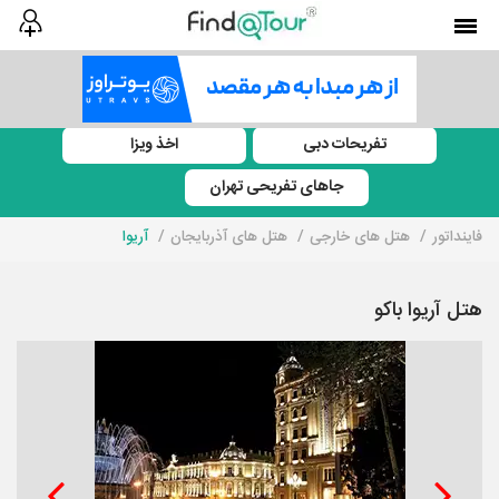
تفریحات دبی
اخذ ویزا
جاهای تفریحی تهران
فاینداتور
هتل های خارجی
هتل های آذربایجان
آریوا
هتل آریوا باکو