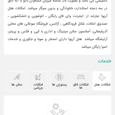
انگلیسی می باشد و بصورت 24 ساعته میزبان مسافران باکو با 47 اتاق
در سه دسته استاندارد، خانوادگی و بدون سیگار میباشد. امکانات هتل
آریوا عبارتند از: اینترنت وای فای رایگان ، اتوشویی و خشکشویی ،
صندوق امانات، شاتل فرودگاهی ، آژانس، فروشگاه سوغاتی های محلی
آذربایجانی، آسانسور، سالن میتینگ و اداری با کپی و فکس و پرینتر،
آرایشگاه میباشد. هتل آریوا دارای استخر و سونا و جکوزی و خدمات
اسپا رایگان میباشد
خدمات
امکانات هتل
امکانات اتاق
رستوران ها
امکانات
سالن ها
دیگ
ها
ورزشی