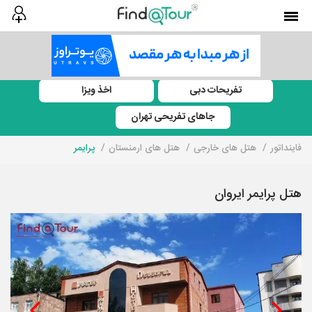
تفریحات دبی
اخذ ویزا
جاهای تفریحی تهران
فاینداتور
هتل های خارجی
هتل های ارمنستان
پرایمر
هتل پرایمر ایروان