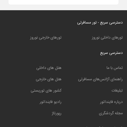
دسترسی سریع - تور مسافرتی
تورهای داخلی نوروز
تورهای خارجی نوروز
دسترسی سریع
تماس با ما
هتل های داخلی
راهنمای آژانس‌های مسافرتی
هتل های خارجی
تبلیغات
کشور های توریستی
درباره فاینداتور
رادیو فاینداتور
مجله گردشگری
رپورتاژ