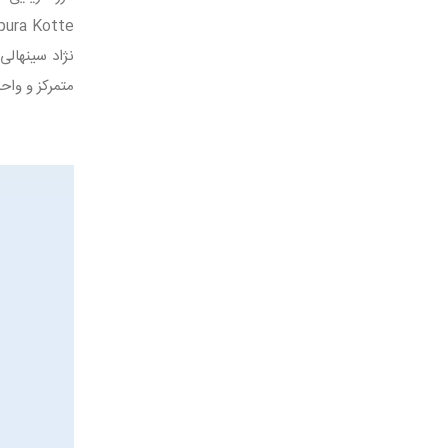
نژاد سینهالی
متمرکز و واحد پول آن را روپی