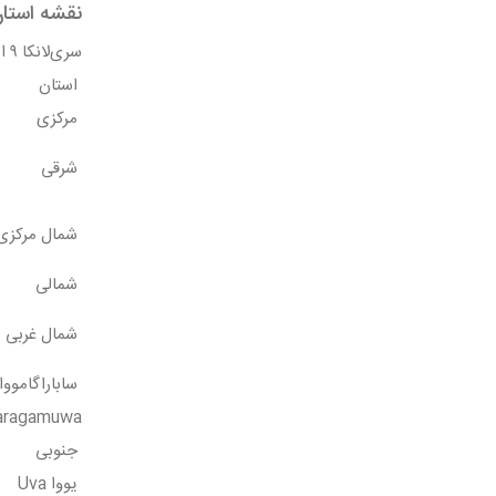
نقشه استان
سری‌لانکا ۹ استان دارد
استان
مرکزی
شرقی
شمال مرکزی
شمالی
شمال غربی
ساباراگامووا
aragamuwa
جنوبی
یووا Uva