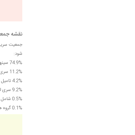
نقشه جمعی
شود:
74.9% سینهالی‌ها Sinhalese (از اقوام مهاجر هندو اروپایی که از شمال هند به این کشور آمدند)
11.2% سری لانکا تامیل Tamil (از اقوام دراویدی Dravidian در جنوب غربی شبه قاره هند)
4.2% تامیل های هندی
9.2% سری لانکا مور Moor
0.5% شامل مالایی ها، هندی ها، چینی ها و ...
0.1% گروه های دیگر