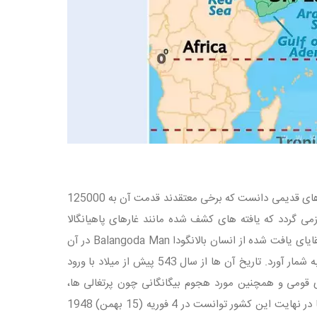
سریلانکا را تا پیش از سال ۱۹۷۲ با نام سیلان می‌شناختند. سریلانکا را می توان جزو کشورهای قدیمی دانست که برخی معتقدند قدمت آن به 125000
هن) بازمی گردد که یافته های کشف شده مانند غارهای پاهیانگالا
Pahiyangala و باتادومبالنا Batadombalena (سکونتگاه انسان های پارینه سنگی) و بقایای یافت شده از انسان بالانگودا Balangoda Man در آن
مهر صحت بر این ادعا می گذارد. وداها را می توان به عنوان نخستین ساکنان سریلانکا به شمار آورد. تاریخ آن ها از سال 543 پیش از میلاد با ورود
ای قومی و همچنین مورد هجوم بیگانگانی چون پرتغالی ها،
هلندی ها و ... قرار گرفت و در سال 1815 استقلال آن توسط انگلیسی ها پایان یافت اما در نهایت این کشور توانست در 4 فوریه (15 بهمن) 1948