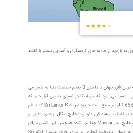
ل به بازدید از جاذبه های گردشگری و آشنایی بیشتر با نقشه
قاره آسیا پهناورترین قاره جهان با داشتن 44,579,000 کیلومتر مربع مساحت و پرجمعیت ترین قاره جهان با داشتن 3 پنجم جمعیت دنیا به شمار می
ب آسیا می شود که سریلانکا در آسیای جنوبی قرار دارد که
مساحت آن بالغ بر 5،134،641 کیلومتر مربع می شود که در این میان سهم سریلانکا 65,610 کیلومتر مربع است.جزیره‌ سریلانکا Sri Lanka که با نام
اقیانوس هند قرار دارد و با خلیج بنگال از جنوب غربی و
دریای عرب از جنوب شرقی همسایه است. شبه قاره هند این منطقه را توسط تنگه پالک و خلیج منار Mannar جدا می کند؛ همچنین این کشور دارای
مرز دریایی با هند و مالدیو است. سریلانکا 2 پایتخت دارد: شهر کلمبو Colombo به عنوان پایتخت تجاری و سری جایاواردنپورا کوته Sri