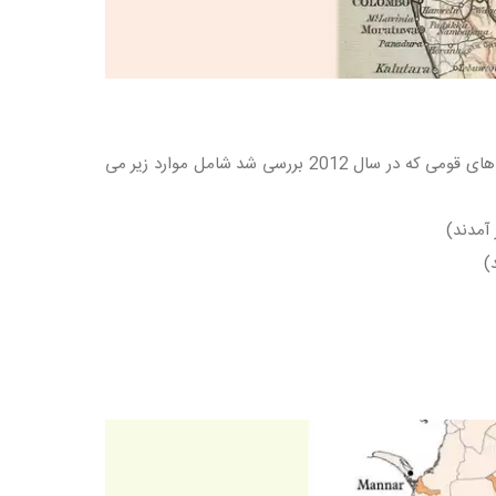
جمعیت سریلانکا در سال 2020، 22,156,000 نفر برآورد شده است که در آن میان گروه های قومی که در سال 2012 بررسی شد شامل موارد زیر می