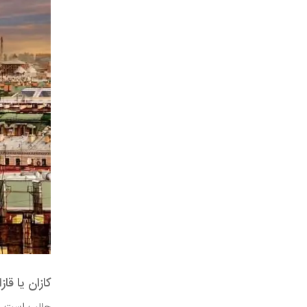
کازان یا قا