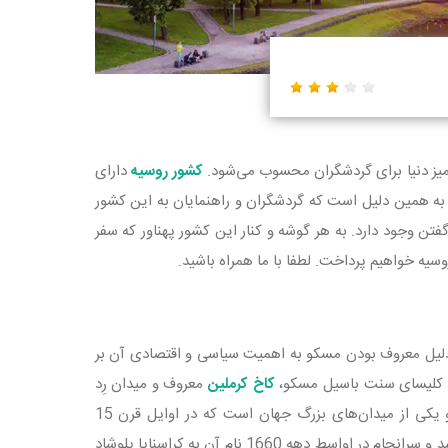
یز دنیا برای گردشگران محسوب می‌شود.
کشور روسیه
دارای
ه همین دلیل است که گردشگران و راهنمایان به این کشور
ن وجود دارد. به هر گوشه و کنار این کشور پهناور که سفر
 تنها دلیل معروف بودن مسکو به اهمیت سیاسی و اقتصادی آن بر
گِ کلیسای سنت باسیل مسکو،
کاخ کرملین
معروف و میدان رِد
اِسکوئر (Red Square) از مشهورترین مناطق توریستی مسکو هستند. رد اسکوار مسکو یکی از میدان‌های بزرگ جهان است که در اوايل قرن 15
میلادی به عنوان بازار ساخته شد. این میدان در قرن 16 میلادی به ميدان تثليث مشهور شد و سرانجام در اواسط دهه 1660 نام آن به كراسنايا پلوشاد