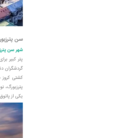
سن پترزبو
شهر سن پترز
گردشگران دنی
کشتی کروز ب
یکی از پاتوق