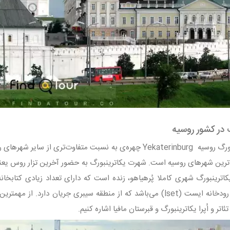
گ در کشور روسیه
شهر یکاترینبورگ روسیه Yekaterinburg چهره‌ی به نسبت متفاوت‌ت
ترین شهرهای روسیه است. شهرت یکاترینبورگ به حضور آخرین تزار روس یعنی ن
اترینبورگ شهری کاملا پُرهیاهو، زنده است که دارای تعداد زیادی کتابخان
یکاترینبورگ رودخانه ایست (lset) می‌باشد که از منطقه سیبری جریان 
ئاتر و اُپرا یکاترینبورگ و قبرستان مافیا اشاره کنیم.