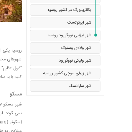
یکاترینبورگ در کشور روسیه
شهر ایرکوتسک
شهر نیژنیی نووگورود روسیه
شهر ولادی وستوک
روسیه یکی ا
شهرهای مختل
شهر ولیکی نووگورود
"غول عظیم" می
شهر زیبای سوچی کشور روسیه
کنید باید ساعت‌ها به 
شهر سارانسک
مسکو
نمی گردد. ا