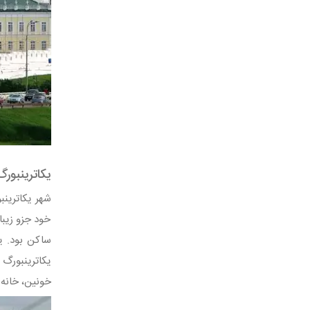
یکاترینبور
خود جزو زیبا
ساکن بود. یک
خونین، خانه ت