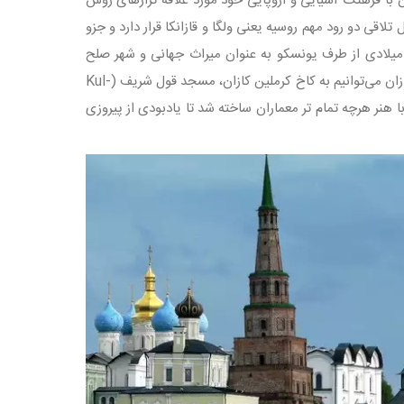
 با فرهنگ آسیایی و اروپایی خود مورد علاقه تزارهای روس
اقی دو رود مهم روسیه یعنی ولگا و قازانکا قرار دارد و جزو
ش‌های اروپایی روسیه محسوب می‌شود. جالب است بدانید این شهر در سال 2005 میلادی از طرف یونسکو به عنوان میراث جهانی و شهر صلح
مسلمانان و مسیحیان انتخاب شد. از مهمترین و برجسته‌ترین جاذبه‌های گردشگری شهر کازان می‌توانیم به کاخ کرملین کازان، مسجد قول شریف (Kul-
 کنیم. کلیسای کازان با هنر هرچه تمام تر معماران ساخته شد تا یادبودی از پیروزی