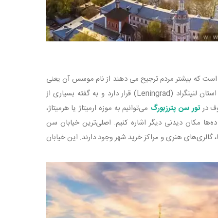
یخی تزارهای روسیه است که بیشتر مردم ترجیح می دهند از نام موسس آن یعنی
پتر کبیر برای معرفی شهر استفاده کنند. سن پترزبورگ در واقع در ناحیه فدرال روسیه در استان لنینگراد (Leningrad) قرار دارد و به گفته بسیاری از
وف در
تور سن پترزبورگ
می‌توانیم به موزه ارمیتاژ یا هرمیتاژ،
و ده‌ها مکان دیدنی دیگر اشاره کنیم. اصلی‌ترین خیابان سن
 در آن بهترین رستوران ها، گالری‌های هنری و مراکز خرید شهر وجود دارند. این خیابان