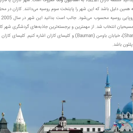
د منطقه کازان Kazan به
استانبول ولگا
معروف است. شهر کازان یا قازان
ه همین دلیل باشد که این شهر را پایتخت سوم روسیه می‌دانند. کازان در محل تل
بخ
Sharif Mosque)، خیابان باومن (Bauman) و کلیسای کازان اشاره
پلئون باشد.