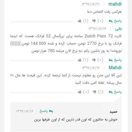
mahdi
۱۳۹۷/۰۷/۲۱
هرکس رفت التماس دعا
۱
۰
پاسخ
بانی
۱۳۹۷/۰۷/۱۷
کارت Zurich Pass 72 ساعته برای بزرگسال 52 فرانک هست که اینجا
فرانک رو با نرخ 2770 تومن حساب کرده و شده 144.000 تومن:)))))))
توروخدا به روز باشین یکم ،به نرخ الان میشه 780 هزار تومن
۱
۰
پاسخ
Mahdi
۱۳۹۷/۰۷/۱۲
این آقا این متن رو معلوم نیست از کجا ترجمه کرده. این قیمت ها مال ۲۰
سال پیشه. لطفا کمی دقت کنید
۰
۱
پاسخ
پاسخ
۱۳۹۷/۰۷/۱۶
حمید
خوش به حالتون که اون قدر دارین که از اون طرفها برین