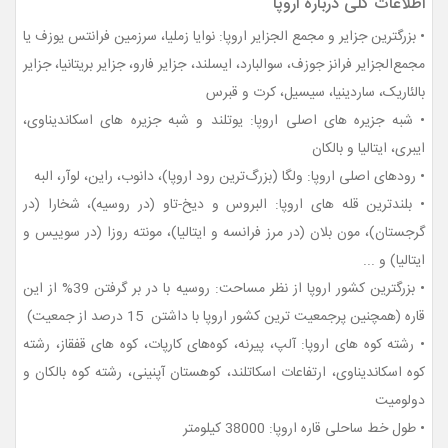
اطلاعات کلی درباره اروپا
• بزرگترین جزایر و مجمع الجزایر اروپا: نوایا زملیا، سرزمین فرانتس یوزف یا
مجمع‌الجزایر فرانز جوزف، سوالبارد، ایسلند، جزایر فارو، جزایر بریتانیا، جزایر
بالئاریک، ساردینیا، سیسیل، کرت و قبرس
• شبه جزیره های اصلی اروپا: یوتلند و شبه جزیره های اسکاندیناوی،
ایبری، ایتالیا و بالکان
• رودهای اصلی اروپا: ولگا (بزرگ‌ترین رود اروپا)، دانوب، راین، لوآر، البه
• بلندترین قله های اروپا: البروس و دیخ-تاو (در روسیه)، شخارا (در
گرجستان)، مون بلان (در مرز فرانسه و ایتالیا)، مونته روزا (در سوییس و
ایتالیا) و ...
• بزرگترین کشور اروپا از نظر مساحت: روسیه با در بر گرفتن 39% از این
قاره (همچنین پرجمعیت ترین کشور اروپا با داشتن 15 درصد از جمعیت)
• رشته کوه های اروپا: آلپ، پیرنه‏، کوه‌های کارپات، کوه های قفقاز، رشته
کوه اسکاندیناوی، ارتفاعات اسکاتلند، کوهستان آپنینی، رشته کوه بالکان و
دولومیت
• طول خط ساحلی قاره اروپا: 38000 کیلومتر