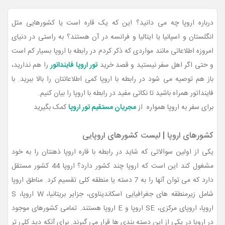
درباره اروپا چه می دانید؟ این که یک قاره است یا کشورهایی مثل
انگلستان و اسپانیا یا ایتالیا و فرانسه در آن هستند؟ به راستی در دنیای
امروزه اطلاعاتی مانند مواردی که ذکر کردم در رابطه با اروپا بسیار کم است
و حتی اگر اهل سفر نیستید و قصد خرید
تور اروپا فاینداتور
را هم ندارید،
باز هم توصیه می شود در رابطه با اروپا کمی اطلاعاتتان را بالا ببرید. با
فاینداتور همراه باشید تا نکاتی مفید در رابطه با اروپا را بیان کنیم.
برای سفر به اروپا همواره از
مجریان مستقیم تور اروپا
کمک بگیرید
کشورهای اروپا | لیست کشورهای اروپایی
یکی از اولین سوالاتی که شاید در رابطه با قاره اروپا ذهنتان را به خود
مشغول کند این است که اروپا چند کشور دارد؟ اروپا 44 کشور مستقل
دارد که می توان آنها را به 7 دسته یا منطقه کلی تقسیم کرد. مناطق اروپا
شامل زیرمنطقه های جغرافیایی اسکاندیناوی، جزایر بریتانیا، W اروپا، S
اروپا، اروپای مرکزی، SE اروپا و E اروپا هستند. تمامی کشورهای موجود
در اروپا در یکی از این دسته بندی ها قرار می گیرند. برای آنکه دید کلی تر