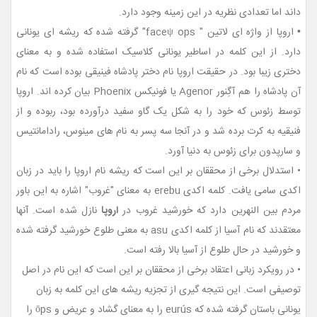
داند اما تعدادی نظریه در این زمینه وجود دارد.
•
اروپا از واژه ای لاتین
" faceψ ops"
گرفته شده که ریشه ای یونانی
دارد. از این کلمه در اساطیر یونان
ی کلاسیک
استفاده شده و به معنای
دختری زیبا بود. در حقیقت اروپا نام دختر پادشاه فینیقی بوده است که نام
آن پادشاه را هم آگِنور Agenor یا فونیکس Phoenix بیان کرده اند.
اروپا
توسط زئوس
که خود را به شکل یک گاو سفید درآورده بود،
ربوده و از
فنیقیه به کرت برده شد و در آنجا سه پسر به نام های
مینوس، رادامانتیس
و سارپدون
برای زئوس به دنیا آورد.
• استدلال برخی از محققان بر این است که ریشه نام اروپا را باید در زبان
اکدی سامی یافت.
کلمه اکدی erebu به معنای "غروب" اشاره به این باور
مردم بین النهرین دارد که خورشید غروب در
اروپا
نازل شده است. آنها
معتقدند که
نام آسیا از
کلمه اکدی
asu به معنی
طلوع خورشید گرفته شده
و
خورشید در حال طلوع
از آسیا بالا رفته است.
• در رویکرد زبانی اعتقاد برخی از محققان بر این است که این نام در اصل
توصیفی است. این نتیجه گیری از تجزیه ریشه های این کلمه به زبان
یونانی باستان گرفته شده که eurús را به معنای گشاد و عریض و ōps را