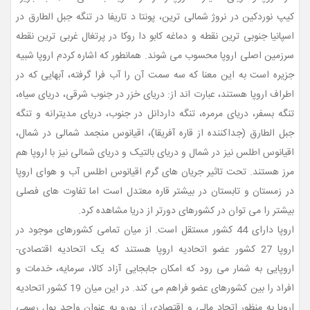
کیپ نوردکین در نروژ شمالی ترین، پونتا د تاریفا در تنگه جبل الطارق در
اسپانیا جنوبی ترین نقطه و دماغه کابو دا روکا در پرتغال غربی ترین نقطه
سرزمین اصلی اروپا محسوب می شوند. همانطور که اشاره کردم اروپا شبیه
جزیره است به این معنا که سه سمت آن را آب فرا گرفته، آبهایی که در
اطراف اروپا هستند، عبارت اند از: دریای خزر در جنوب شرقی، دریای سیاه،
تنگه بسفر، دریای مرمره، تنگه داردانل در جنوب، دریای مدیترانه و تنگه
جبل الطارق (جداکننده از قاره آفریقا)، اقیانوس منجمد شمالی در شمال،
اقیانوس اطلس نیز در شمال و دریای بالتیک و دریای شمالی نیز با اروپا هم
مرز هستند. تحت تاثیر جریان های گرم اقیانوس اطلس آب و هوای اروپا
در زمستان و تابستان در بیشتر قاره معتدل است اما تفاوت های فصلی
بیشتر را می توان در کشورهای دورتر از دریا مشاهده کرد.
اروپا دارای 44 کشور مستقل است. از میان تمامی کشورهای موجود در
اروپا 27 کشور عضو اتحادیه اروپا هستند که یک اتحادیه اقتصادی-
اروپایی به شمار می رود که امکان جابجایی آزاد کالا، سرمایه، خدمات و
افراد را بین کشورهای عضو فراهم می کند. در این میان 19 کشور اتحادیه
اروپا به منظور اتحاد مالی و اقتصادی از یورو به عنوان واحد پول رسمی