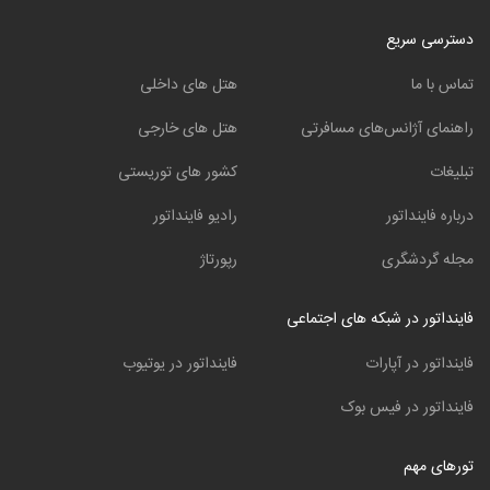
دسترسی سریع
تماس با ما
هتل های داخلی
راهنمای آژانس‌های مسافرتی
هتل های خارجی
تبلیغات
کشور های توریستی
درباره فاینداتور
رادیو فاینداتور
مجله گردشگری
رپورتاژ
فاینداتور در شبکه های اجتماعی
فاینداتور در آپارات
فاینداتور در یوتیوب
فاینداتور در فیس بوک
تورهای مهم