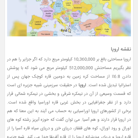
نقشه اروپا
اروپا مساحتی بالغ بر 10,360,000 کیلومتر مربع دارد که اگر جزایر را هم در
نظر بگیریم مساحتش 512,000,000 کیلومتر مربع می شود که با پوشش
دادن 6.8٪ از مساحت کره زمین به دومین قاره کوچک جهان پس از
استرالیا تبدیل شده است.
اروپا
در حقیقت سرزمینی شبیه جزیره ای است
که قسمت وسیعی از آن در نیمکره شرقی و بخشی در نیمکره شمالی قرار
دارد و از نظر جغرافیایی در بخش غربی قاره اوراسیا واقع شده است.
برخی از کشورهای اروپا اوراسیایی به حساب می آیند به این معنا که هم
در اروپا قرار دارند و هم آسیا. می توان گفت که حوزه آبریز رشته کوه های
اورال و رود اورال، کوه های قفقاز، دریای خزر و دریای سیاه قاره آسیا را از
قاره اروپا و دریای مدیترانه اروپا را از قاره آفریقا جدا می کند. شبه جزیره