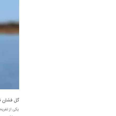
گل فشان قا
یکی از تفریح