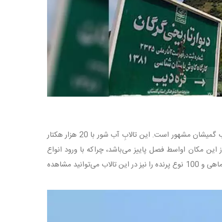
در مسیر گمیشان به خواجه نفس، تالابی زیبا و با منظره‌ای چشم‌نواز وجود دارد که به تالاب گمیشان مشهور است. این تالابِ آب شور با 20 هزار هکتار
 این مکان اواسط فصل پاییز می‌باشد، چراکه با ورود انواع
پرندگان مانند قو، غاز، کشیم، بوتیمار و بالکان، تالاب، تماشایی‌تر می‌شود. بیش از 20 گونه ماهی و 100 نوع پرنده را نیز در این تالاب می‌توانید مشاهده