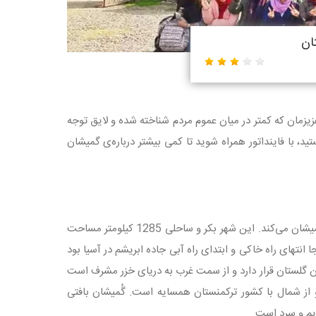
ان
یزمان که کمتر در میان عموم مردم شناخته شده و لایق توجه
ید، با فاینداتور همراه شوید تا کمی بیشتر درباره‌ی گمیشان
کُمیش دَپه در زبان ترکمنی به تپه‌ی نقره‌ای معنا شده و همین نام دلالت کافی بر زیبایی گُمیشان می‌کند. این شهر بکر و ساحلی 1285 کیلومتر مساحت
انتهای راه خاکی و ابتدای راه آبی جاده ابریشم در آسیا بود
تان گلستان قرار دارد و از سمت غرب به دریای خزر مشرف است
 و از شمال با کشور ترکمنستان همسایه است. گُمیشان بافتی
ایم و سرد است.