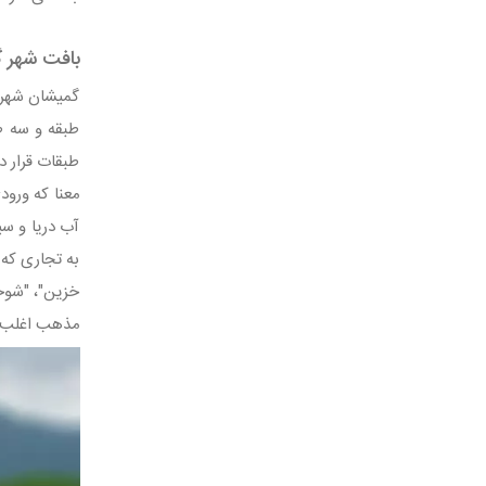
بافت شهر 
گمیشان شهر ک
طبقه‌ و سه ط
طبقات قرار د
معنا که ورود
آب دریا و سی
به تجاری که 
خزین"، "شوخ
مذهب اغلب آ