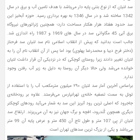
سد لتیان که
از نوع بتنی پایه دار می‌باشد
با هدف تامین آب و برق در سال
1342 ساخته شد و در سال 1346 به بهره برداری رسید.
حوزه آبخیز این
سد حدود
هفتاد هزار هكتار مساحت دارد؛ همچنین
ژنراتورهای نیروگاه
برق آبی 45 مگاواتی سد در سال های 1969 و
1987
راه اندازی شد.
جالب است بدانید که پیش از انقلاب اسلامی نام سد لتیان سد فرحناز
(دختر فرح دیبا و محمدرضا پهلوی) بود اما پس از آن انقلاب نام آن را به
لتیان تغییر دادند زیرا روستای کوچکی که در نزدیکی آن قرار داشت لتیان
خوانده می‌شد ولی حالا دیگر آن روستا به دلیل به زیر آب رفتن وجود
ندارد.
براساس آخرین آمار سد لتیان ۲۹۰ میلیون مترمکعب آب را با استفاده از
تونل به سمت تصفیه خانه‌ی تهرانپارس می‌فرستد. علاوه بر رودخانه‌ی
جاجرود که اصلی ترین رود آبریز این سد به شمار می‌آید رودهای کوچکتر
دیگری همچون کُندرود، افچه و برگ جهان نیز به آن می‌ریزند. ارتفاع سد
لتیان از پِی 107 متر و طول تاج آن 450 متر و عرض پایه آن 99 متر
می‌باشد و یکی از بزرگ ترین سدهای تهران است.