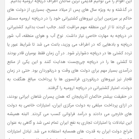
این اقوام را می توانیم قدیمی ترین ساکنان اطراف دریاچه ارومیه بدانیم.
در گذشته و به ویژه سال های پس از میلاد مسیح، بسیاری از دولت های
حاکم بر سرزمین ایران نیروهای کشتیرانی خود را در دریاچه ارومیه مستقر
می کردند تا از این منطقه مهم مراقبت کنند. جالب است بدانید کشتیرانی
در دریاچه به مهارت خاصی نیاز داشت. نوع آب و هوای منطقه، آب شور
دریاچه و بادهایی که در اطراف می وزید، باعث می شد تا شرایط عبور یا
تردد کشتی ها در دریاچه دشوارتر شود. در آن زمان فقط بومیان قادر بودند
تا کشتی ها را در دریاچه چی‌چست هدایت کنند و این یکی از منابع
درآمدی بسیار مهم برای دولت های وقت و دریانوردان بود. حتی در زمان
قاجار نیز نیروهای دریانوردی فرانسوی ها با پرداخت مبالغ هنگفت به
دولت، امتیاز کشتیرانی در دریاچه ارومیه را گرفتند.
در حقیقت بیشتر حاکمان آذربایجان که همان پسران شاهان ایرانی بودند،
در ازای پرداخت مبلغی به دولت مرکزی ایران، امتیازات خاصی به دولت
های خارجی می دادند و درآمد فراوانی کسب می کردند. البته همیشه
این تبادلات یا امتیازات تجاری به نفع ایران تمام نمی شد و گاهی به عنوان
خراج دولت ایران به قدرت های همسایه استفاده می شد. تبادل امتیازات