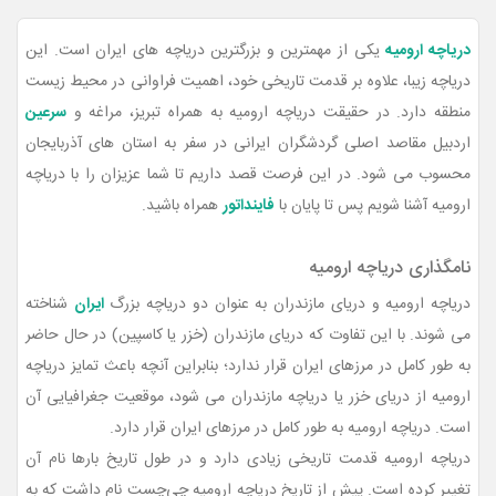
دریاچه ارومیه
یکی از مهمترین و بزرگترین دریاچه های ایران است. این
دریاچه زیبا، علاوه بر قدمت تاریخی خود، اهمیت فراوانی در محیط زیست
منطقه دارد. در حقیقت دریاچه ارومیه به همراه تبریز، مراغه و
سرعین
اردبیل مقاصد اصلی گردشگران ایرانی در سفر به استان های آذربایجان
محسوب می شود. در این فرصت قصد داریم تا شما عزیزان را با دریاچه
ارومیه آشنا شویم پس تا پایان با
فاینداتور
همراه باشید.
نامگذاری دریاچه ارومیه
دریاچه ارومیه و دریای مازندران به عنوان دو دریاچه بزرگ
ایران
شناخته
می شوند. با این تفاوت که دریای مازندران (خزر یا کاسپین) در حال حاضر
به طور کامل در مرزهای ایران قرار ندارد؛ بنابراین آنچه باعث تمایز دریاچه
ارومیه از دریای خزر یا دریاچه مازندران می شود، موقعیت جغرافیایی آن
است. دریاچه ارومیه به طور کامل در مرزهای ایران قرار دارد.
دریاچه ارومیه قدمت تاریخی زیادی دارد و در طول تاریخ بارها نام آن
تغییر کرده است. پیش از تاریخ دریاچه ارومیه چی‌چست نام داشت که به