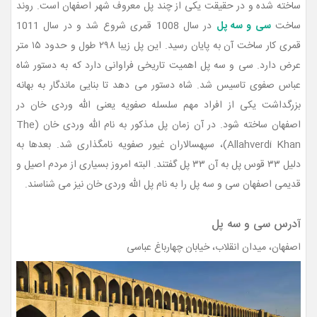
ساخته شده و در حقیقت یکی از چند پل معروف شهر اصفهان است. روند
ساخت
سی و سه پل
در سال 1008 قمری شروع شد و در سال 1011
قمری کار ساخت آن به پایان رسید. این پل زیبا ۲۹۸ طول و حدود ۱۵ متر
عرض دارد. سی و سه پل اهمیت تاریخی فراوانی دارد که به دستور شاه
عباس صفوی تاسیس شد. شاه دستور می دهد تا بنایی ماندگار به بهانه
بزرگداشت یکی از افراد مهم سلسله صفویه یعنی الله وردی خان در
اصفهان ساخته شود. در آن زمان پل مذکور به نام الله وردی خان (The
Allahverdi Khan)، سپهسالاران غیور صفویه نامگذاری شد. بعدها به
دلیل ۳۳ قوس پل به آن ۳۳ پل گفتند. البته امروز بسیاری از مردم اصیل و
قدیمی اصفهان سی و سه پل را به نام پل الله وردی خان نیز می شناسند.
آدرس سی و سه پل
اصفهان، میدان انقلاب، خیابان چهارباغ عباسی