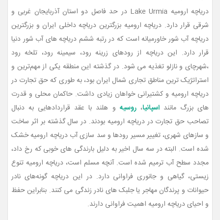
دریاچه ارومیه Lake Urmia در حد فاصل دو استان آذربایجان غربی و
شرقی قرار دارد. دریاچه ارومیه بزرگترین دریاچه داخلی ایران و بزرگترین
دریاچه آب شور خاورمیانه است که در رتبه ششم دریاچه های آب شور دنیا
قرار دارد. این دریاچه از رودهای زرینه رود، سیمینه رود، تلخه رود
،شهرچای و نازلو تغذیه می شود. در گذشته این منطقه یکی از مهم‌ترین و
استراتژیک ترین مناطق تجاری شمال ایران بود، به طوری که حق تجارت در
دریاچه ارومیه و کشتیرانی خواهان زیادی داشت. حاکمان محلی و قدرت
های بزرگ مانند
اسپانیا
،
روسیه
و هلند با عقد قراردادهایی به دنبال
تصاحب حق تجارت در دریاچه ارومیه بودند. در سال گذشته بر اثر ساخت
و سازهای شهری، تغییر مسیر رودها و سد سازی آب دریاچه ارومیه خشک
شده است. البته در سه سال اخیر به دلیل بارندگی های خوبی که رخ داد،
مجدد سطح آب ترمیم شده است. آنچه مسلم است، دریاچه ارومیه تنوع
زیستی، گیاهی و جانوری فراوانی دارد. در این دریاچه گونه‌های نادر
حیوانات و پرندگان مهاجر یا جلبک های نادر زندگی می کنند. بنابراین حفظ
و احیای دریاچه ارومیه اهمیت فراوانی دارند.