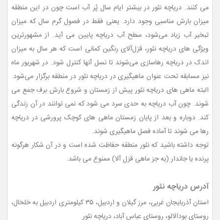
می کنند. دریاچه نئور در بیشتر ایام سال پُر آب است چون در این منطقه
میزان بارش مناسبی وجود دارد. یعنی فقط در فصول گرم سال که میزان
تبخیر آب زیاد می‌شود، سطح آب دریاچه پایین می آید. از مشهورترین
ویژگی های دریاچه نئور، قزل‌آلای رنگین کمانی است که هر سال به میزان
اندک در دریاچه رهاسازی می‌شوند تا نسل آنها کنترل شود. در شهریور ماه
نیز مسابقه تحت عنوان ماهیگیری در دریاچه نئور در منطقه برگزار می‌شود.
البته ماهی های دریاچه نئور پیش از زمستان و شروع بارش برف جمع می
شوند. چون آب دریاچه به حدی سرد می شود که نمی توانند در آن زندگی
کند. دوباره و بعد از پایان زمستان ماهی های کوچک پرورشی در دریاچه
رها می شوند تا آماده فصل ماهیگیری شوند.
توجه داشته باشید که نئور منطقه حفاظت شده است و در آن شکار هرگونه
پرنده یا جاندار (به جز ماهی قزل آلا) ممنوع می باشد.
آدرس دریاچه نئور
استان آذربایجان غربی، مرز گیلان و اردبیل، ۳۵ کیلومتری اردبیل به خلخال،
روستای بودالالو، روستای عباس آباد، دریاچه نئور