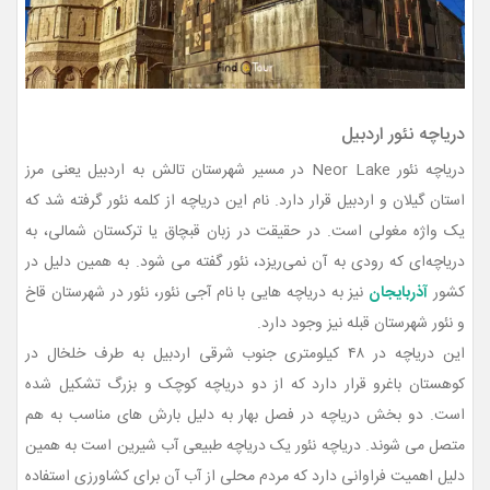
دریاچه نئور اردبیل
دریاچه نئور Neor Lake در مسیر شهرستان تالش به اردبیل یعنی مرز
استان گیلان و اردبیل قرار دارد. نام این دریاچه از کلمه نئور گرفته شد که
یک واژه مغولی است. در حقیقت در زبان قبچاق یا ترکستان شمالی، به
دریاچه‌ای که رودی به آن نمی‌ریزد، نئور گفته می شود. به همین دلیل در
کشور
آذربایجان
نیز به دریاچه هایی با نام آجی نئور، نئور در شهرستان قاخ
و نئور شهرستان قبله نیز وجود دارد.
این دریاچه در ۴۸ کیلومتری جنوب شرقی اردبیل به طرف خلخال در
کوهستان باغرو قرار دارد که از دو دریاچه کوچک و بزرگ تشکیل شده
است. دو بخش دریاچه در فصل بهار به دلیل بارش های مناسب به هم
متصل می شوند. دریاچه نئور یک دریاچه طبیعی آب شیرین است به همین
دلیل اهمیت فراوانی دارد که مردم محلی از آب آن برای کشاورزی استفاده