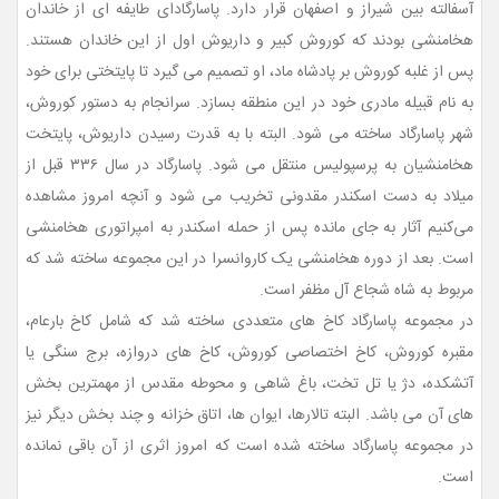
آسفالته بین شیراز و اصفهان قرار دارد. پاسارگادای طایفه ای از خاندان
هخامنشی بودند که کوروش کبیر و داریوش اول از این خاندان هستند.
پس از غلبه کوروش بر پادشاه ماد، او تصمیم می گیرد تا پایتختی برای خود
به نام قبیله مادری خود در این منطقه بسازد. سرانجام به دستور کوروش،
شهر پاسارگاد ساخته می شود. البته با به قدرت رسیدن داریوش، پایتخت
هخامنشیان به پرسپولیس منتقل می شود. پاسارگاد در سال ۳۳۶ قبل از
میلاد به دست اسکندر مقدونی تخریب می شود و آنچه امروز مشاهده
می‌کنیم آثار به جای مانده پس از حمله اسکندر به امپراتوری هخامنشی
است. بعد از دوره هخامنشی یک کاروانسرا در این مجموعه ساخته شد که
مربوط به شاه شجاع آل مظفر است.
در مجموعه پاسارگاد کاخ های متعددی ساخته شد که شامل کاخ بارعام،
مقبره کوروش، کاخ اختصاصی کوروش، کاخ های دروازه، برج سنگی یا
آتشکده، دژ یا تل تخت، باغ شاهی و محوطه مقدس از مهمترین بخش
های آن می باشد. البته تالارها، ایوان ها، اتاق خزانه و چند بخش دیگر نیز
در مجموعه پاسارگاد ساخته شده است که امروز اثری از آن باقی نمانده
است.