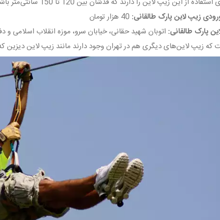
 این زیپ لاین را دارند که قدشان بین 120 تا 150 سانتی‌متر باشد و وزنشان از 120 کیلوگرم بیشتر نباشد.
رودی زیپ لاین پارک طالقانی:
40 هزار تومان
ن پارک طالقانی:
اتوبان شهید حقانی، خیابان سرو،‌ موزه انقلاب اسلامی و 
فت که زیپ لاین‌های دیگری هم در تهران وجود دارند مانند زیپ لاین دیزین که