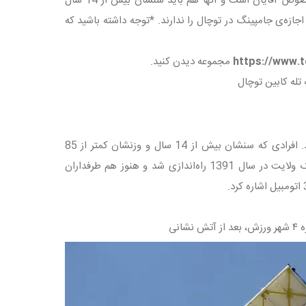
فراهم می‌کند که از ارتفاع 40 متری به پایین سقوط کنند. این تفریح در توچال تنها مخصوص آقایان است و آنها هم باید سنشان بیش از 14 سال
 هم دارد و کسانی که وزنشان بیش از 90 کیلوگرم است، اجازه‌ی جامپینگ در توچال را ندارند. *توجه داشته باشید که
https://www.t
مجموعه دیدن کنید.
تله کابین توچال
این مرکز تفریحی همانطور که از نامش مشخص است در بوستان ولایت تهران قرار دارد. افرادی که سنشان بیش از 14 سال و وزنشان کمتر از 85
کیلوگرم باشد، اجازه‌ی استفاده از جامپینگ بوستان ولایت را دارند. سکوی جامپینگ پارک ولایت در سال 1391 راه‌اندازی شد و هنوز هم طرفداران
انی