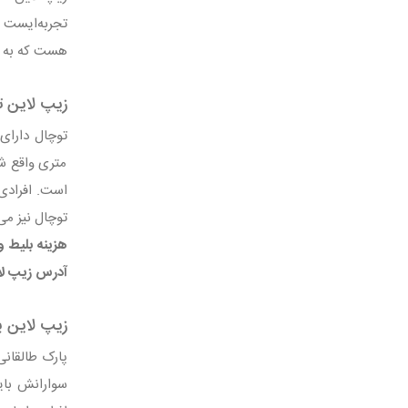
تجربه‌ایست ک
هست که به ش
زیپ لاین ت
متری واقع شد
توچال نیز می
هزینه بلیط و
آدرس زیپ لای
زیپ لاین پ