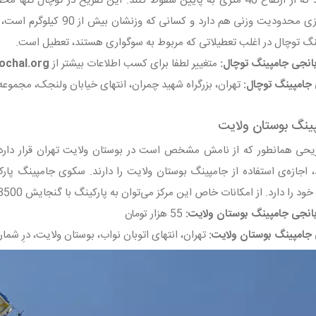
باشد. این بازی محدودیت وزنی
نگ توچال در اغلب تعطیلاتی که مربوط به سوگواری هستند، تعطیل است.
انجی جامپینگ توچال:
متغییر لطفا برای کسب اطلاعات بیشتر از
ochal.org
جامپینگ توچال:
تهران، بزرگراه شهید چمران، انتهای خیابان ولنجک، مجموعه 
پینگ بوستان ولایت
 دارد. از امکانات خاص این مرکز می‌توان به پارکینگ با گنجایش 3500 اتومبیل اشاره کرد.
انجی جامپینگ بوستان ولایت:
55 هزار تومان
جامپینگ بوستان ولایت:
تهران، انتهای اتوبان نواب، بوستان ولایت، درِ شماره ۴ شهر ورزش، بعد از آتش نش